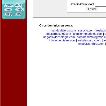
Precio Ofrecido $
Otros dominios en venta:
mundoviajeros.com
|
susocio.com
|
restaur
descargas365.com
|
alquilerinmuebles.com
|
e
negocioytecnologia.com
|
camarasdefotografia.
infocomerciales.com
|
webdescarga.com
|
t
exposicionrural.com
|