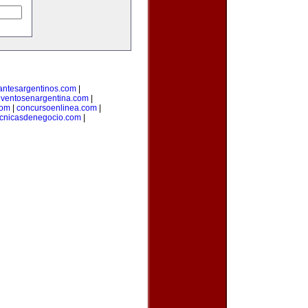
antesargentinos.com
|
ventosenargentina.com
|
com
|
concursoenlinea.com
|
ecnicasdenegocio.com
|