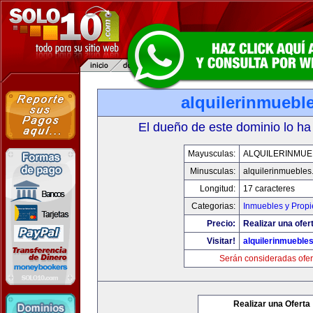
alquilerinmuebl
El dueño de este dominio lo ha
Mayusculas:
ALQUILERINMUE
Minusculas:
alquilerinmueble
Longitud:
17 caracteres
Categorias:
Inmuebles y Prop
Precio:
Realizar una ofer
Visitar!
alquilerinmueble
Serán consideradas ofer
Realizar una Oferta