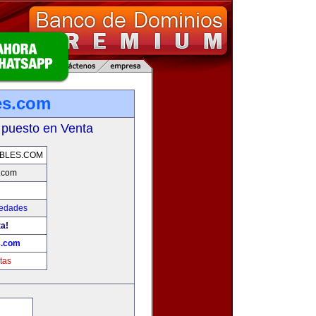
es.com
 puesto en Venta
BLES.COM
s.com
iedades
ta!
s.com
tas