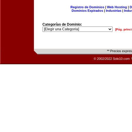
Registro de Dominios
|
Web Hosting
|
D
Dominios Expirados
|
Industrias
|
Indu
Categorías de Dominio:
[Pág. princi
** Precios expre
© 2002/2022 Solo10.com