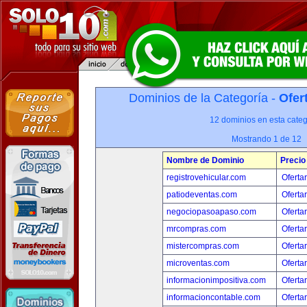
Dominios de la Categoría -
Ofer
12 dominios en esta categ
Mostrando 1 de 12
Nombre de Dominio
Precio
registrovehicular.com
Oferta
patiodeventas.com
Oferta
negociopasoapaso.com
Oferta
mrcompras.com
Oferta
mistercompras.com
Oferta
microventas.com
Oferta
informacionimpositiva.com
Oferta
informacioncontable.com
Oferta