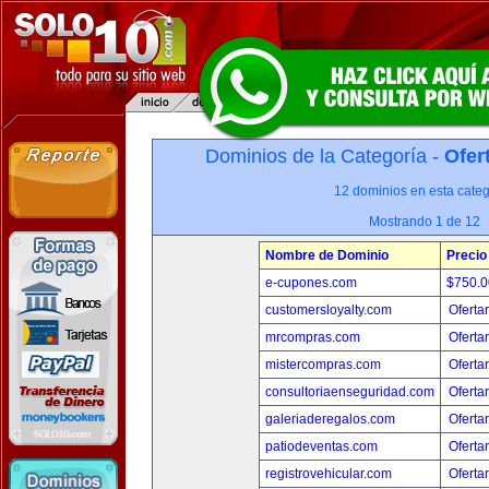
Dominios de la Categoría -
Ofer
12 dominios en esta categ
Mostrando 1 de 12
Nombre de Dominio
Precio
e-cupones.com
$750.
customersloyalty.com
Oferta
mrcompras.com
Oferta
mistercompras.com
Oferta
consultoriaenseguridad.com
Oferta
galeriaderegalos.com
Oferta
patiodeventas.com
Oferta
registrovehicular.com
Oferta