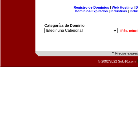
Registro de Dominios
|
Web Hosting
|
D
Dominios Expirados
|
Industrias
|
Indu
Categorías de Dominio:
[Pág. princi
** Precios expre
© 2002/2022 Solo10.com