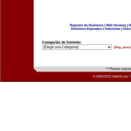
Registro de Dominios
|
Web Hosting
|
D
Dominios Expirados
|
Industrias
|
Indu
Categorías de Dominio:
[Pág. princi
** Precios expre
© 2002/2022 Solo10.com